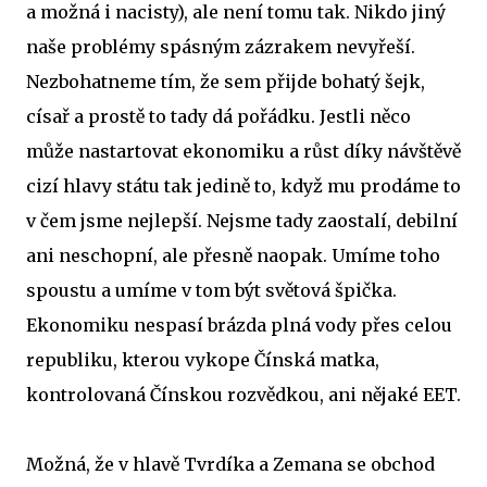
a možná i nacisty), ale není tomu tak. Nikdo jiný
naše problémy spásným zázrakem nevyřeší.
Nezbohatneme tím, že sem přijde bohatý šejk,
císař a prostě to tady dá pořádku. Jestli něco
může nastartovat ekonomiku a růst díky návštěvě
cizí hlavy státu tak jedině to, když mu prodáme to
v čem jsme nejlepší. Nejsme tady zaostalí, debilní
ani neschopní, ale přesně naopak. Umíme toho
spoustu a umíme v tom být světová špička.
Ekonomiku nespasí brázda plná vody přes celou
republiku, kterou vykope Čínská matka,
kontrolovaná Čínskou rozvědkou, ani nějaké EET.
Možná, že v hlavě Tvrdíka a Zemana se obchod