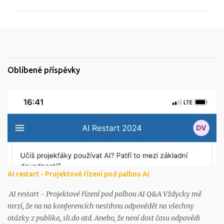
m
e
n
t
á
Oblíbené příspěvky
ř
e
AI restart - Projektové řízení pod palbou AI
AI restart - Projektové řízení pod palbou AI Q&A Vždycky mě
mrzí, že na na konferencích nestihnu odpovědět na všechny
otázky z publika, sli.do atd. Anebo, že není dost času odpovědi