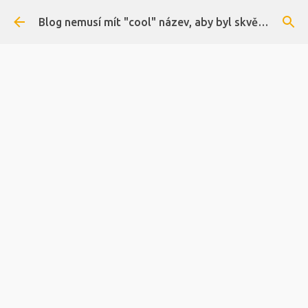
Přeskočit na hlavní obsah
Blog nemusí mít "cool" název, aby byl skvělý. :)