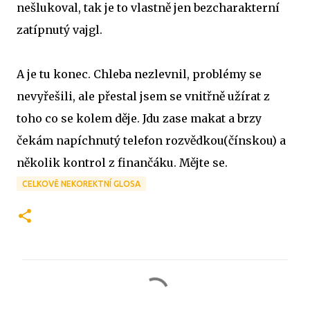
nešlukoval, tak je to vlastně jen bezcharakterní
zatípnutý vajgl.
A je tu konec. Chleba nezlevnil, problémy se
nevyřešili, ale přestal jsem se vnitřně užírat z
toho co se kolem děje. Jdu zase makat a brzy
čekám napíchnutý telefon rozvědkou(čínskou) a
několik kontrol z finančáku. Mějte se.
CELKOVĚ NEKOREKTNÍ GLOSA
K
o