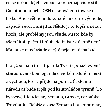
co se občanských svobod taky nemají čistý štít.
Guantanamo nebo OSN neschválená invaze do
Iráku. Ano svět není dokonalé místo na východe,
západě, severu ani jihu. Někde je to lepší a někde
horší, ale problémy jsou všude. Místo kde by
všem lítali pečení holubi do huby 3x denně není.
Makat se musí všude a ještě nějakou dobu bude.
I když se nám tu Luftjaarda Tvrdík, snaží vytvořit
staroslovanskou legendu o velkém žlutém muži
z východu, který přijde na pomoc Českému
národu až bude trpět pod krutovládou tyranů (To
by vysvětlilo Klause, Zemana, Grosse, Paroubka,
Topolánka, Babiše a zase Zemana i ty komunisty