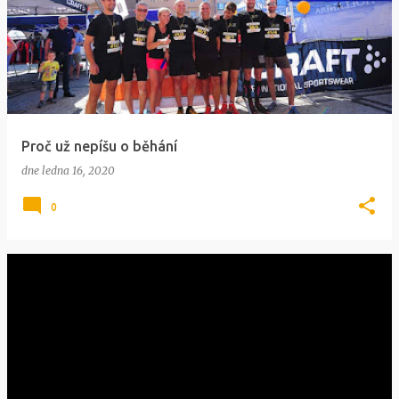
Proč už nepíšu o běhání
dne
ledna 16, 2020
0