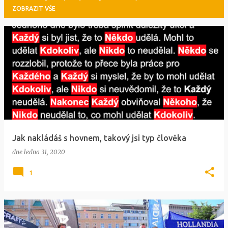
ZOBRAZIT VŠE
P
ř
í
s
p
ě
v
Jak nakládáš s hovnem, takový jsi typ člověka
k
dne
ledna 31, 2020
y
1